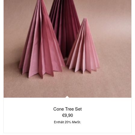
zu
sortieren
Cone Tree Set
€
9,90
Enthält 20% MwSt.