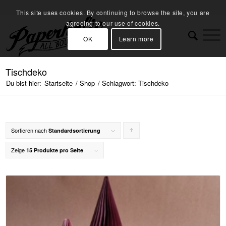
This site uses cookies. By continuing to browse the site, you are
agreeing to our use of cookies.
OK
Learn more
Tischdeko
Du bist hier:
Startseite
/
Shop
/
Schlagwort: Tischdeko
Sortieren nach
Klicke,
Standardsortierung
um
Zeige
15 Produkte pro Seite
die
Produkte
in
aufsteigender
Reihenfolge