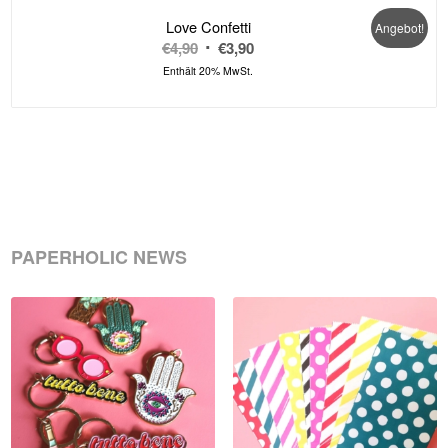
Love Confetti
Angebot!
Ursprünglicher
Aktueller
€
4,90
€
3,90
Preis
Preis
Enthält 20% MwSt.
war:
ist:
€4,90
€3,90.
PAPERHOLIC NEWS