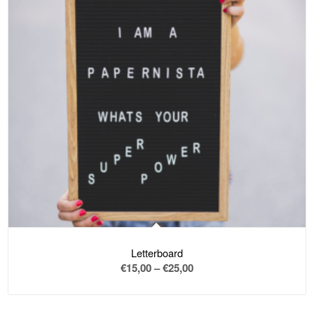
zu
sortieren
Letterboard
Preisspanne:
€
15,00
–
€
25,00
€15,00
bis