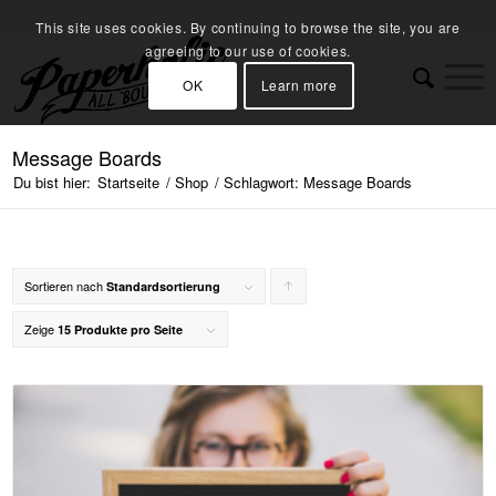
This site uses cookies. By continuing to browse the site, you are
agreeing to our use of cookies.
OK
Learn more
Message Boards
Du bist hier:
Startseite
/
Shop
/
Schlagwort: Message Boards
Sortieren nach
Klicke,
Standardsortierung
um
Zeige
15 Produkte pro Seite
die
Produkte
in
aufsteigender
Reihenfolge