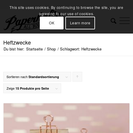
This site uses cookies. By continuing to browse the site, you are
agreeing to our use of cookies.
OK
Learn more
Heftzwecke
Du bist hier:
Startseite
/
Shop
/
Schlagwort: Heftzwecke
Sortieren nach
Klicke,
Standardsortierung
um
Zeige
15 Produkte pro Seite
die
Produkte
in
aufsteigender
Reihenfolge