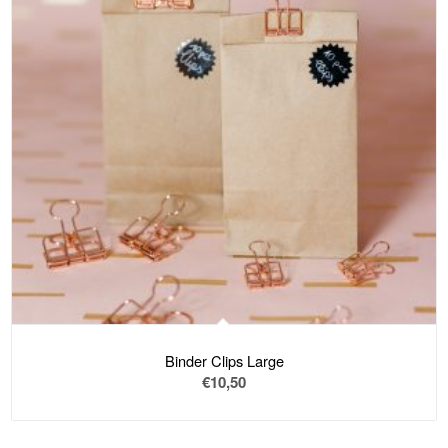
zu
sortieren
Binder Clips Large
€
10,50