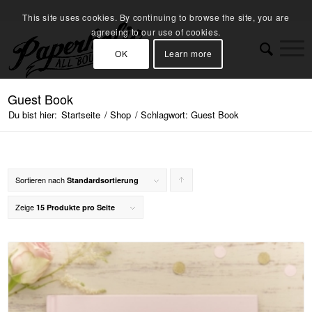
This site uses cookies. By continuing to browse the site, you are
agreeing to our use of cookies.
OK
Learn more
Guest Book
Du bist hier:
Startseite
/
Shop
/
Schlagwort: Guest Book
Sortieren nach
Klicke,
Standardsortierung
um
Zeige
15 Produkte pro Seite
die
Produkte
in
aufsteigender
Reihenfolge