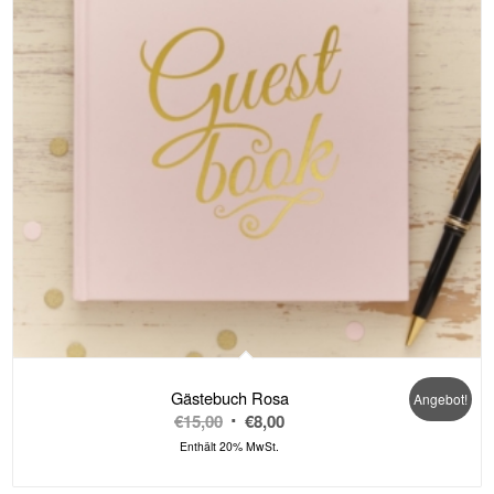
zu
sortieren
Gästebuch Rosa
Angebot!
Ursprünglicher
Aktueller
€
15,00
€
8,00
Preis
Preis
Enthält 20% MwSt.
war:
ist: